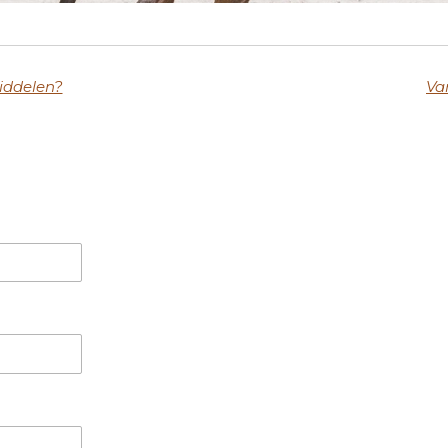
middelen?
Va