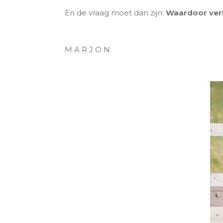
En de vraag moet dan zijn:
Waardoor verlo
M A R J O N