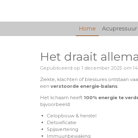
Ga
direct
naar
de
Home
Acupressuur
hoofdinhoud
Het draait allem
Gepubliceerd op 1 december 2025 om 14
Ziekte, klachten of blessures ontstaan vaa
een
verstoorde energie-balans
.
Het lichaam heeft
100% energie te verd
bijvoorbeeld:
Celopbouw & herstel
Detoxificatie
Spijsvertering
Immuunbewaking