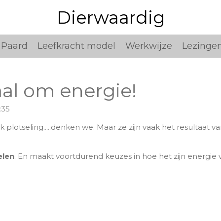
Dierwaardig
 Paard
Leefkracht model
Werkwijze
Lezinge
aal om energie!
:35
k plotseling.....denken we. Maar ze zijn vaak het resultaat 
elen
. En maakt voortdurend keuzes in hoe het zijn energie