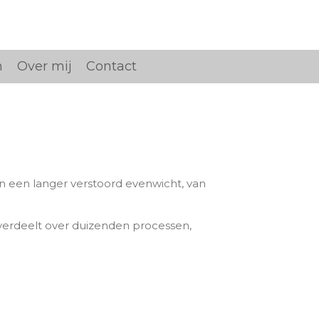
n
Over mij
Contact
van een langer verstoord evenwicht, van
 verdeelt over duizenden processen,