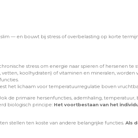
slim — en bouwt bij stress of overbelasting op korte termijn
 chronische stress om energie naar spieren of hersenen te s
 vetten, koolhydraten) of vitaminen en mineralen, worden vi
uncties.
iest het lichaam voor temperatuurregulatie boven vruchtba
ok de primaire hersenfuncties, ademhaling, temperatuur, blo
rd biologisch principe:
Het voortbestaan van het individ
ten stellen ten koste van andere belangrijke functies.
Als 