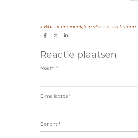
«
Wat zit er eigenlijk in vlooien- en teken
D
D
S
e
e
h
l
e
a
e
l
r
Reactie plaatsen
n
e
Naam *
E-mailadres *
Bericht *