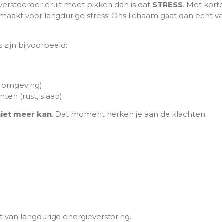
everstoorder eruit moet pikken dan is dat
STRESS
. Met kort
maakt voor langdurige stress. Ons lichaam gaat dan echt va
zijn bijvoorbeeld:
, omgeving)
ten (rust, slaap)
niet meer kan
.
Dat moment herken je aan de klachten:
t van langdurige energieverstoring.