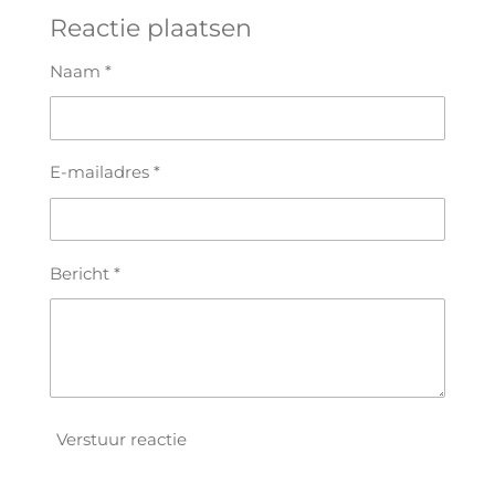
l
e
a
l
e
l
r
e
Reactie plaatsen
n
e
n
Naam *
E-mailadres *
Bericht *
Verstuur reactie