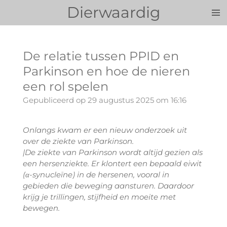
Dierwaardig
Ga
direct
naar
de
De relatie tussen PPID en
hoofdinhoud
Parkinson en hoe de nieren
een rol spelen
Gepubliceerd op 29 augustus 2025 om 16:16
Onlangs kwam er een nieuw onderzoek uit
over de ziekte van Parkinson.
|De ziekte van Parkinson wordt altijd gezien als
een hersenziekte. Er klontert een bepaald eiwit
(α-synucleïne) in de hersenen, vooral in
gebieden die beweging aansturen. Daardoor
krijg je trillingen, stijfheid en moeite met
bewegen.