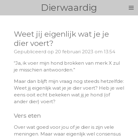
Dierwaardig
Ga
direct
naar
de
Weet jij eigenlijk wat je je
hoofdinhoud
dier voert?
Gepubliceerd op 20 februari 2023 om 13:54
“Ja, ik voer mijn hond brokken van merk X zul
je misschien antwoorden.”
Maar dan blijft mijn vraag nog steeds hetzelfde:
Weet jij eigenlijk wat je je dier voert? Heb je wel
eens ooit echt bekeken wat jij je hond (of
ander dier) voert?
Vers eten
Over
wat goed voor jou of je dier is zijn vele
meningen. Maar waar eigenlijk wel consensus